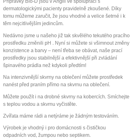
Přípravky Bio-D jsou v Anglii ve spolupráci s
dermatologickými pacienty pravidelně zkoušené. Díky
tomu můžeme zaručit, že jsou vhodné a velice šetrné i k
těm nejcitlivějším jedincům.
Nedávno jsme u našeho již tak skvělého tekutého pracího
prostředku změnili pH . Nyní si můžete si všimnout změny
konzistence a barvy – není třeba se obávat, naše prací
prostředky jsou stabilnější a efektivnější při zvládání
špinavého prádla než kdykoli předtím!
Na intenzivnější skvrny na oblečení můžete prostředek
nanést před praním přímo na skvrnu na oblečení.
Můžete použít i na drobné skvrny na kobercích. Smíchejte
s teplou vodou a skvrnu vyčistěte.
Zvířata máme rádi a netýráme je žádným testováním.
Výrobek je vhodný i pro domácnosti s čističkou
odpadních vod, žumpou nebo septikem.