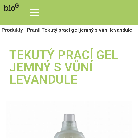
|
|
Tekutý prací gel jemný s vůní levandule
Produkty
Praní
TEKUTÝ PRACÍ GEL
JEMNÝ S VŮNÍ
LEVANDULE