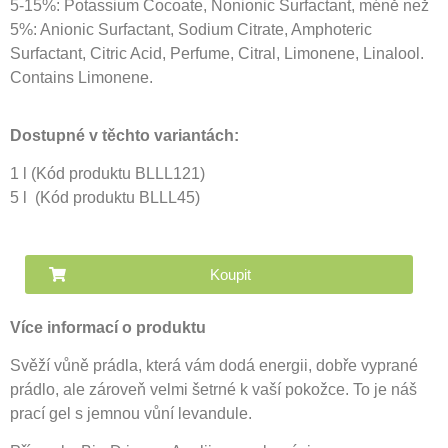
5-15%: Potassium Cocoate, Nonionic Surfactant, méně než
5%: Anionic Surfactant, Sodium Citrate, Amphoteric
Surfactant, Citric Acid, Perfume, Citral, Limonene, Linalool.
Contains Limonene.
Dostupné v těchto variantách:
1 l (Kód produktu BLLL121)
5 l
(Kód produktu
BLLL45
)
Koupit
Více informací o produktu
Svěží vůně prádla, která vám dodá energii, dobře vyprané
prádlo, ale zároveň velmi šetrné k vaší pokožce. To je náš
prací gel s jemnou vůní levandule.